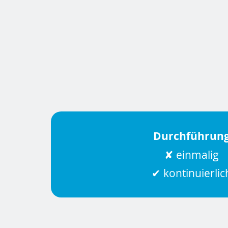
Durchführun
✘ einmalig
✔ kontinuierlic